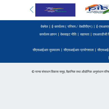
वेबमेल
|
ई-कार्यालय (
परिचय
/
वेबवीपीएन )
|
ई-एचआरए
कार्यालय ज्ञापन
|
वेबसाइट नीति
|
सहायता
|
एचआरडीजी न
सीएसआईआर-मुख्यालय
|
सीएसआईआर-प्रयोगशाला
|
सीएसआई
© मानव संसाधन विकास समूह, वैज्ञानिक तथा औद्योगिक अनुसंधान 