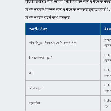
दृष्टिदोष से पीडि़त व्य्क्ति सहायक प्रौद्योगिकी जैसे स्क्री न रीडर्स क
विभिन्न सारणी में विभिन्नन स्क्री न रीडर्स की जानकारी सूचीबद्ध की गई है :
विभिन्न स्क्री न रीडर्स संबंधी जानकारी
स्क्रींन रीडर
वेबस
http
नॉन विसुवल डेस्कटॉप एक्सेस (एनवीडीए)
(एक न
htt
सिस्टम एक्सेस टू गो
(एक न
http
हेल
(एक न
http
जेएडब्लू‍एस
(एक न
http
सूपरनोवा
(एक न