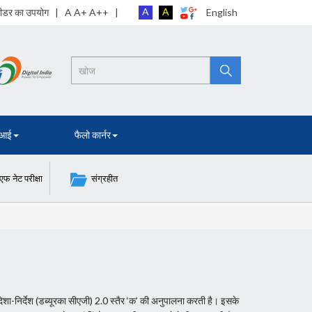
A
A
 रीडर का उपयोग
| A A+ A++ |
English
Search
 आई
फैलो कार्नर
नेट परीक्षा
संग्रहीत
 दिशा-निर्देश (डब्यूरका सीएजी) 2.0 स्तैर ‘क’ की अनुपालना करती है। इसके