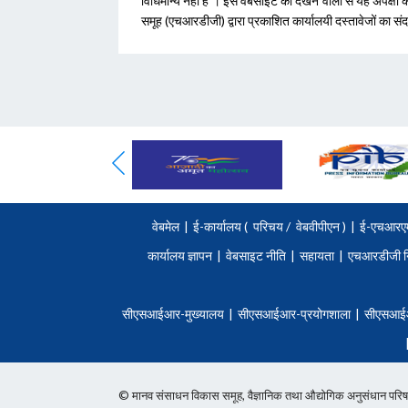
विधिमान्‍य नहीं है । इस वेबसाइट को देखने वालों से यह अपेक्
समूह (एचआरडीजी) द्वारा प्रकाशित कार्यालयी दस्‍तावेजों का संदर
वेबमेल
|
ई-कार्यालय (
परिचय
/
वेबवीपीएन )
|
ई-एचआरए
कार्यालय ज्ञापन
|
वेबसाइट नीति
|
सहायता
|
एचआरडीजी न
सीएसआईआर-मुख्यालय
|
सीएसआईआर-प्रयोगशाला
|
सीएसआई
© मानव संसाधन विकास समूह, वैज्ञानिक तथा औद्योगिक अनुसंधान 