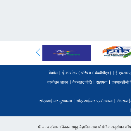
वेबमेल
|
ई-कार्यालय (
परिचय
/
वेबवीपीएन )
|
ई-एचआरए
कार्यालय ज्ञापन
|
वेबसाइट नीति
|
सहायता
|
एचआरडीजी न
सीएसआईआर-मुख्यालय
|
सीएसआईआर-प्रयोगशाला
|
सीएसआई
© मानव संसाधन विकास समूह, वैज्ञानिक तथा औद्योगिक अनुसंधान 