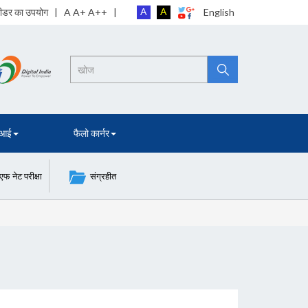
A
A
 रीडर का उपयोग
| A A+ A++ |
English
Search
 आई
फैलो कार्नर
नेट परीक्षा
संग्रहीत