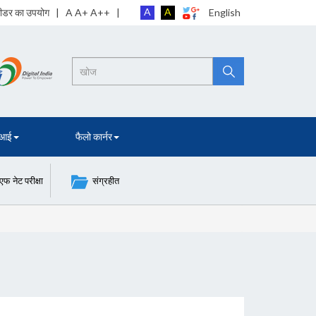
A
A
 रीडर का उपयोग
| A A+ A++ |
English
Search
 आई
फैलो कार्नर
नेट परीक्षा
संग्रहीत