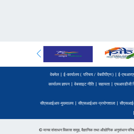
वेबमेल
|
ई-कार्यालय (
परिचय
/
वेबवीपीएन )
|
ई-एचआरए
कार्यालय ज्ञापन
|
वेबसाइट नीति
|
सहायता
|
एचआरडीजी न
सीएसआईआर-मुख्यालय
|
सीएसआईआर-प्रयोगशाला
|
सीएसआई
© मानव संसाधन विकास समूह, वैज्ञानिक तथा औद्योगिक अनुसंधान 