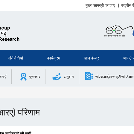
मुख्य सामग्री पर जाएं
|
स्क्रीन
गतिविधियाँ
कार्यक्रम
ज्ञान केन्द्र
आर टी
जनाएँ
पुरस्कार
अनुदान
सीएसआईआर-यूजीसी जेआरएफ 
आरए) परिणाम
त उम्मीदवारों की सूची