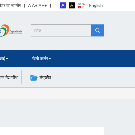
A
A
 रीडर का उपयोग
| A A+ A++ |
English
Search
 आई
फैलो कार्नर
नेट परीक्षा
संग्रहीत