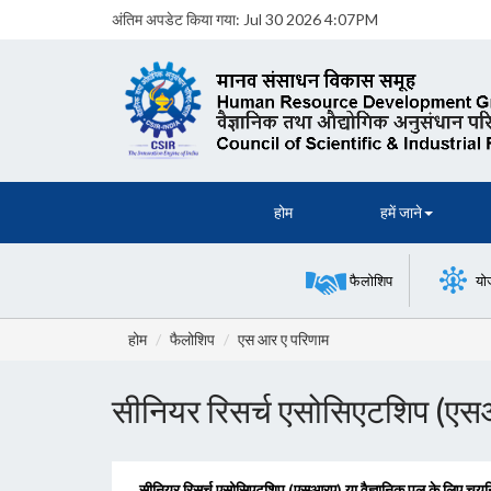
अंतिम अपडेट किया गया:
Jul 30 2026 4:07PM
होम
हमें जाने
फैलोशिप
यो
होम
फैलोशिप
एस आर ए परिणाम
सीनियर रिसर्च एसोसिएटशिप (एस
सीनियर रिसर्च एसोसिएटशिप (एसआरए) या वैज्ञानिक पूल के लिए चयनि