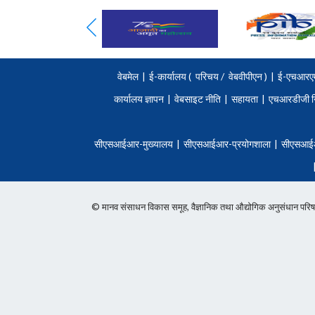
वेबमेल
|
ई-कार्यालय (
परिचय
/
वेबवीपीएन )
|
ई-एचआरए
कार्यालय ज्ञापन
|
वेबसाइट नीति
|
सहायता
|
एचआरडीजी न
सीएसआईआर-मुख्यालय
|
सीएसआईआर-प्रयोगशाला
|
सीएसआई
© मानव संसाधन विकास समूह, वैज्ञानिक तथा औद्योगिक अनुसंधान 