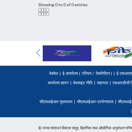
Showing 0 to 0 of 0 entries
«
‹
›
»
वेबमेल
|
ई-कार्यालय (
परिचय
/
वेबवीपीएन )
|
ई-एचआरए
कार्यालय ज्ञापन
|
वेबसाइट नीति
|
सहायता
|
एचआरडीजी न
सीएसआईआर-मुख्यालय
|
सीएसआईआर-प्रयोगशाला
|
सीएसआई
© मानव संसाधन विकास समूह, वैज्ञानिक तथा औद्योगिक अनुसंधान 