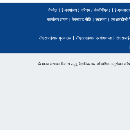
वेबमेल
|
ई-कार्यालय (
परिचय
/
वेबवीपीएन )
|
ई-एचआरए
कार्यालय ज्ञापन
|
वेबसाइट नीति
|
सहायता
|
एचआरडीजी न
सीएसआईआर-मुख्यालय
|
सीएसआईआर-प्रयोगशाला
|
सीएसआई
© मानव संसाधन विकास समूह, वैज्ञानिक तथा औद्योगिक अनुसंधान 