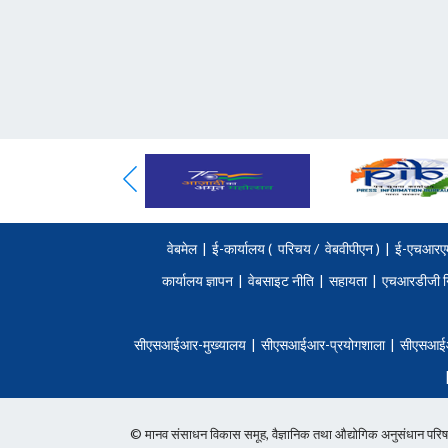
वेबमेल
|
ई-कार्यालय (
परिचय
/
वेबवीपीएन )
|
ई-एचआरए
कार्यालय ज्ञापन
|
वेबसाइट नीति
|
सहायता
|
एचआरडीजी न
सीएसआईआर-मुख्यालय
|
सीएसआईआर-प्रयोगशाला
|
सीएसआई
© मानव संसाधन विकास समूह, वैज्ञानिक तथा औद्योगिक अनुसंधान 