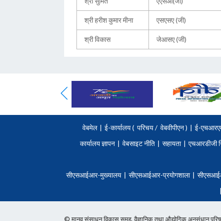
श्री सुमित
एएसओ(जी)
श्री हरीश कुमार मीना
एसएसए (जी)
श्री विकास
जेआसए (जी)
वेबमेल
|
ई-कार्यालय (
परिचय
/
वेबवीपीएन )
|
ई-एचआरए
कार्यालय ज्ञापन
|
वेबसाइट नीति
|
सहायता
|
एचआरडीजी न
सीएसआईआर-मुख्यालय
|
सीएसआईआर-प्रयोगशाला
|
सीएसआई
© मानव संसाधन विकास समूह, वैज्ञानिक तथा औद्योगिक अनुसंधान 