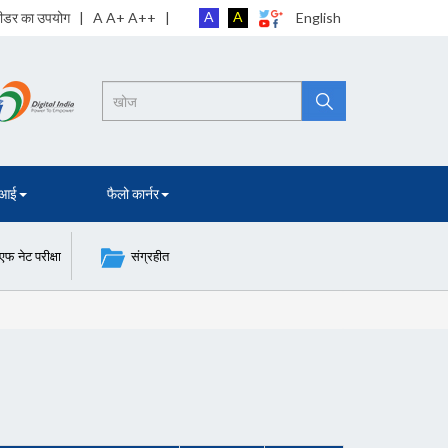
A
A
 रीडर का उपयोग
| A A+ A++ |
English
Search
 आई
फैलो कार्नर
नेट परीक्षा
संग्रहीत