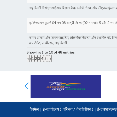
नई दिल्ली में सीएसआईआर विज्ञान केंद्र (लोधी रोड), और सीएसआईआर कॉम
प्रतिस्थापन पुराने 04 नग 08 यात्री लिफ्ट (02 नग जी+5 और 2 नग ज
फायर अलार्म और फायर फाइटिंग, टॉक बैक सिस्टम और स्थापित पीए सिस
अपार्टमेंट, एमबीएसए, नई दिल्ली
Showing 1 to 10 of 48 entries
«
‹
1
2
3
4
5
›
»
वेबमेल
|
ई-कार्यालय (
परिचय
/
वेबवीपीएन )
|
ई-एचआरएमए