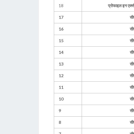
18
प्रोफाइल इन एक्
17
सी
16
सी
15
सी
14
सी
13
सी
12
सी
11
सी
10
सी
9
सी
8
सी
7
सी