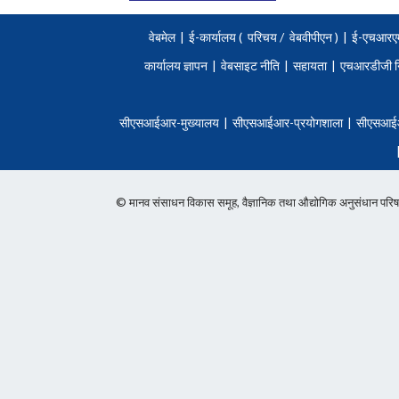
वेबमेल
|
ई-कार्यालय (
परिचय
/
वेबवीपीएन )
|
ई-एचआरए
कार्यालय ज्ञापन
|
वेबसाइट नीति
|
सहायता
|
एचआरडीजी न
सीएसआईआर-मुख्यालय
|
सीएसआईआर-प्रयोगशाला
|
सीएसआई
© मानव संसाधन विकास समूह, वैज्ञानिक तथा औद्योगिक अनुसंधान 