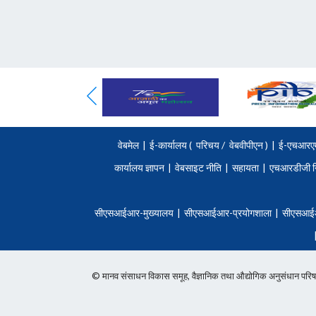
वेबमेल
|
ई-कार्यालय (
परिचय
/
वेबवीपीएन )
|
ई-एचआरए
कार्यालय ज्ञापन
|
वेबसाइट नीति
|
सहायता
|
एचआरडीजी न
सीएसआईआर-मुख्यालय
|
सीएसआईआर-प्रयोगशाला
|
सीएसआई
© मानव संसाधन विकास समूह, वैज्ञानिक तथा औद्योगिक अनुसंधान 