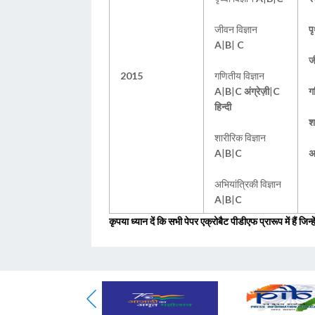
जीवन विज्ञान
पृ
A
|
B
|
C
ज
2015
गणितीय विज्ञान
A
|
B
|
C अंग्रेज़ी
|
C
ग
हिन्दी
श
शारीरिक विज्ञान
A
|
B
|
C
अ
अभियांत्रिकी विज्ञान
A
|
B
|
C
कृपया ध्यान दें कि सभी पेपर एक्रोबैट पीडीएफ प्रारूप में हैं ज