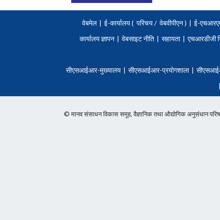
वेबमेल
|
ई-कार्यालय (
परिचय
/
वेबवीपीएन )
|
ई-एचआरए
कार्यालय ज्ञापन
|
वेबसाइट नीति
|
सहायता
|
एचआरडीजी न
सीएसआईआर-मुख्यालय
|
सीएसआईआर-प्रयोगशाला
|
सीएसआई
© मानव संसाधन विकास समूह, वैज्ञानिक तथा औद्योगिक अनुसंधान 