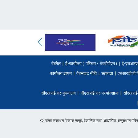
वेबमेल
|
ई-कार्यालय (
परिचय
/
वेबवीपीएन )
|
ई-एचआरए
कार्यालय ज्ञापन
|
वेबसाइट नीति
|
सहायता
|
एचआरडीजी न
सीएसआईआर-मुख्यालय
|
सीएसआईआर-प्रयोगशाला
|
सीएसआई
© मानव संसाधन विकास समूह, वैज्ञानिक तथा औद्योगिक अनुसंधान 