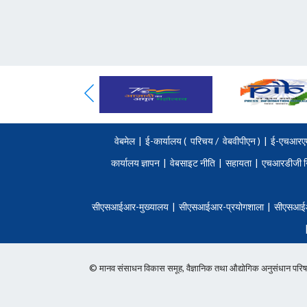
वेबमेल
|
ई-कार्यालय (
परिचय
/
वेबवीपीएन )
|
ई-एचआरए
कार्यालय ज्ञापन
|
वेबसाइट नीति
|
सहायता
|
एचआरडीजी न
सीएसआईआर-मुख्यालय
|
सीएसआईआर-प्रयोगशाला
|
सीएसआई
© मानव संसाधन विकास समूह, वैज्ञानिक तथा औद्योगिक अनुसंधान 